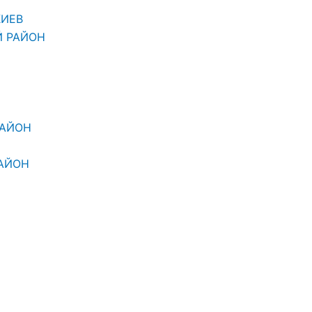
КИЕВ
Й РАЙОН
РАЙОН
АЙОН