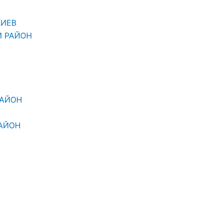
КИЕВ
Й РАЙОН
РАЙОН
АЙОН