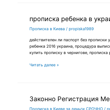
прописка ребенка в укра
прописка
ребенка
Прописка в Киева
/
propiska1989
в
украине
действителен ли паспорт без прописки 
ребенка 2016 украина, процедура выписк
купить прописку в чернигове, прописка 
Читать далее »
Законно Регистрация Ме
Законно
Регистрация
Прописка в Киеве за деньги СРОЧНО
/
p