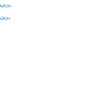
РАЙОН
АЙОН
ТЕЛЬСТВА
 1000 ГРН
УГА, ЦЕЛЬЮ КОТОРОЙ ЯВЛЯЕТСЯ РЕГИСТРАЦИЯ
НИЯ