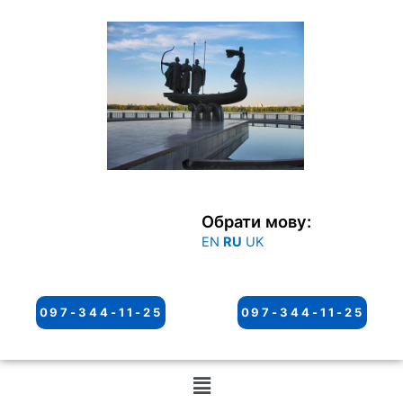
Перейти
к
содержимому
Обрати мову:
EN
RU
UK
097-344-11-25
097-344-11-25
Меню