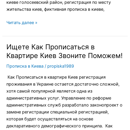
киеве голосеевский район, регистрация по месту
жительства киев, фиктивная прописка в киеве,
Читать далее »
Ищете Как Прописаться в
Ищете
Как
Квартире Киев Звоните Поможем!
Прописаться
Прописка в Киева
/
propiska1989
в
Квартире
Как Прописаться в квартире Киев регистрация
Киев
проживания в Украине остается достаточно сложной,
Звоните
хотя самой популярной является одна из
Поможем!
административных услуг. Управление по реформе
административных служб разработало законопроект о
замене регистрации специальной регистрацией,
которая будет осуществляться на основе
декларативного демографического принципа. Как