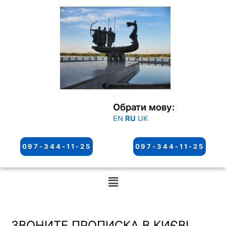
Перейти
к
содержимому
Обрати мову:
EN
RU
UK
097-344-11-25
097-344-11-25
Меню
ЗВОНИТЕ ПРОПИСКА В КИЄВІ