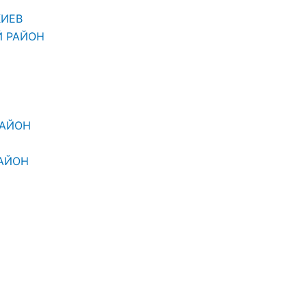
КИЕВ
Й РАЙОН
РАЙОН
АЙОН