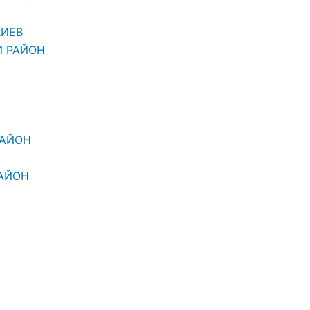
КИЕВ
Й РАЙОН
РАЙОН
АЙОН