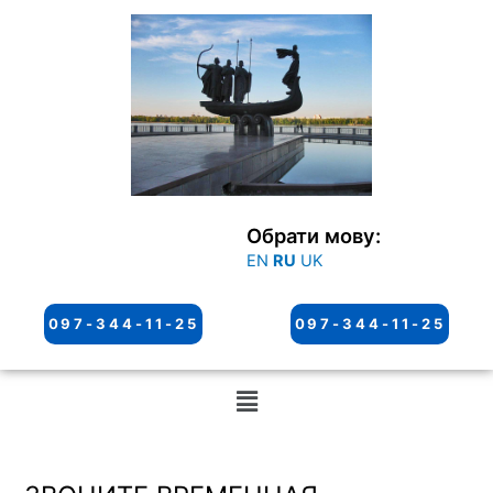
Перейти
к
содержимому
Обрати мову:
EN
RU
UK
097-344-11-25
097-344-11-25
Меню