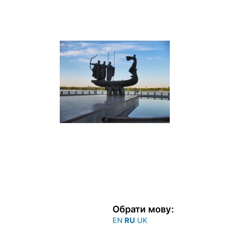
Перейти
к
содержимому
Обрати мову:
EN
RU
UK