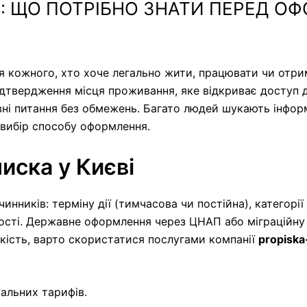
А: ЩО ПОТРІБНО ЗНАТИ ПЕРЕД 
 кожного, хто хоче легально жити, працювати чи отрим
підтвердження місця проживання, яке відкриває доступ д
вні питання без обмежень. Багато людей шукають інфо
 вибір способу оформлення.
иска у Києві
чинників: терміну дії (тимчасова чи постійна), категорі
овості. Державне оформлення через ЦНАП або міграційн
кість, варто скористатися послугами компанії
propiska
альних тарифів.