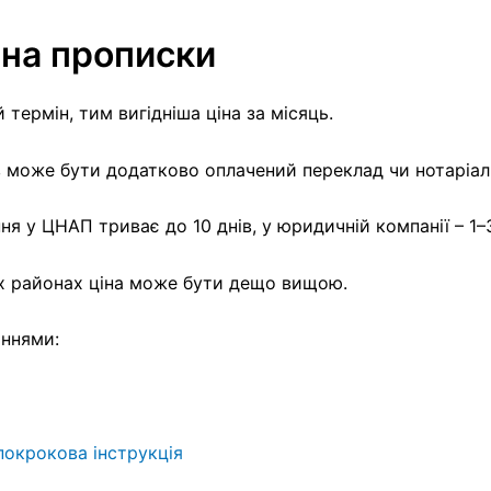
іна прописки
термін, тим вигідніша ціна за місяць.
в може бути додатково оплачений переклад чи нотаріал
я у ЦНАП триває до 10 днів, у юридичній компанії – 1–3
х районах ціна може бути дещо вищою.
аннями:
покрокова інструкція