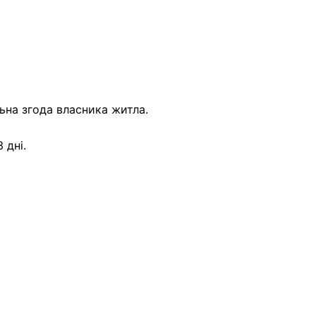
ьна згода власника житла.
 дні.