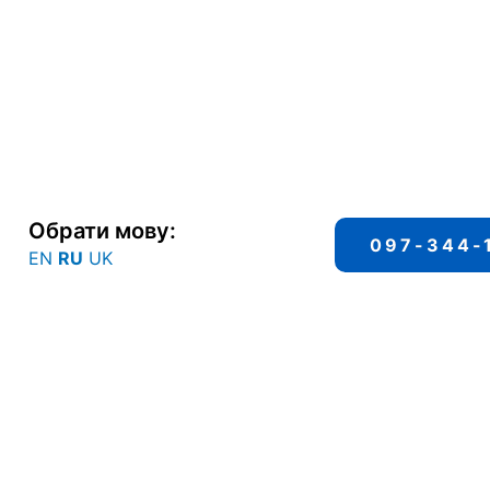
Обрати мову:
097-344-
EN
RU
UK