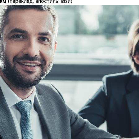
цям
(переклад, апостиль, візи)