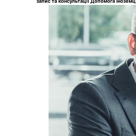
запис та консультації
Допомога інозем