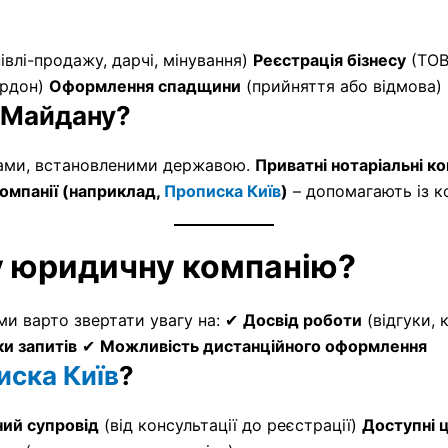
івлі-продажу, дарчі, мінування)
Реєстрація бізнесу
(ТОВ
ордон)
Оформлення спадщини
(прийняття або відмова)
я Майдану?
ами, встановленими державою.
Приватні нотаріальні к
омпанії (наприклад,
Прописка Київ
)
– допомагають із 
ну юридичну компанію?
ми варто звертати увагу на: ✔
Досвід роботи
(відгуки, 
и запитів
✔
Можливість дистанційного оформлення
иска Київ
?
ий супровід
(від консультації до реєстрації)
Доступні ц