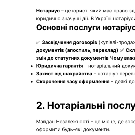
Нотариус
– це юрист, який має право зді
юридично значущі дії. В Україні нотаріу
Основні послуги нотаріус
✅
Засвідчення договорів
(купівлі-прода
документів (апостиль, переклад)
✅
Скл
змін до статутних документів
Чому важл
Юридична гарантія
– нотаріальний доку
Захист від шахрайства
– нотаріус переві
Скорочення часу оформлення
– деякі д
2. Нотаріальні пос
Майдан Незалежності – це місце, де зо
оформити будь-які документи.