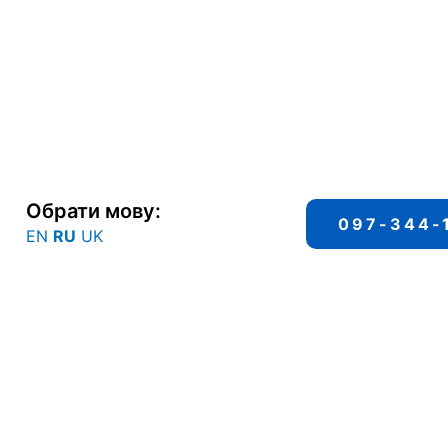
Обрати мову:
097-344-
EN
RU
UK