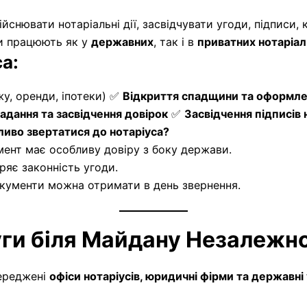
йснювати нотаріальні дії, засвідчувати угоди, підписи, 
си працюють як у
державних
, так і в
приватних нотаріал
а:
жу, оренди, іпотеки) ✅
Відкриття спадщини та оформле
адання та засвідчення довірок
✅
Засвідчення підписів
иво звертатися до нотаріуса?
мент має особливу довіру з боку держави.
ряє законність угоди.
окументи можна отримати в день звернення.
луги біля Майдану Незалежн
середжені
офіси нотаріусів, юридичні фірми та державні