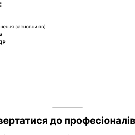
:
ішення засновників)
и
ЄДР
звертатися до професіоналі