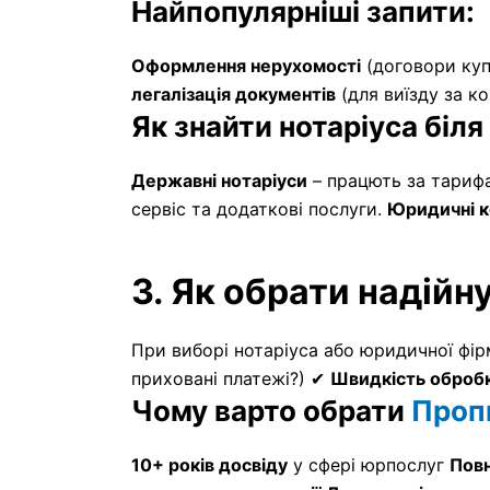
Найпопулярніші запити:
Оформлення нерухомості
(договори куп
легалізація документів
(для виїзду за к
Як знайти нотаріуса біл
Державні нотаріуси
– працють за тариф
сервіс та додаткові послуги.
Юридичні к
3. Як обрати надій
При виборі нотаріуса або юридичної фір
приховані платежі?) ✔
Швидкість обробк
Чому варто обрати
Проп
10+ років досвіду
у сфері юрпослуг
Повн