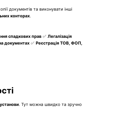
копії документів та виконувати інші
ьних конторах
.
ння спадкових прав
✅
Легалізація
 на документах
✅
Реєстрація ТОВ, ФОП,
ості
 установи
. Тут можна швидко та зручно