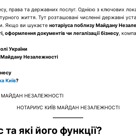
несу, права та державних послуг. Однією з ключових лока
ьтурного життя. Тут розташовані численні державні уста
ги. Якщо ви шукаєте
нотаріуса поблизу Майдану Незал
і, оформлення документів чи легалізації бізнесу
, комп
олі України
ля Майдану Незалежності
знесу
а Київ
?
НОТАРИУС КИЇВ МАЙДАН НЕЗАЛЕЖНОСТІ
с та які його функції?