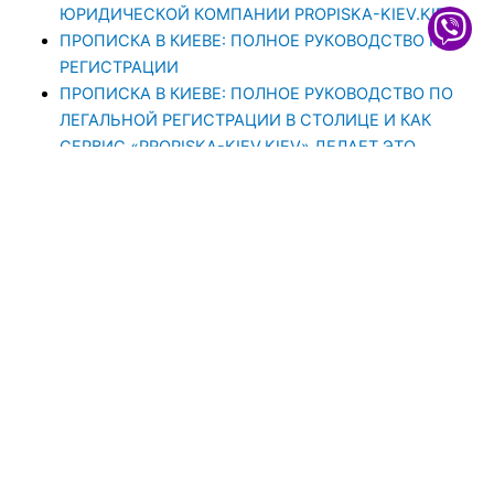
ЮРИДИЧЕСКОЙ КОМПАНИИ PROPISKA-KIEV.KIEV
ПРОПИСКА В КИЕВЕ: ПОЛНОЕ РУКОВОДСТВО ПО
РЕГИСТРАЦИИ
ПРОПИСКА В КИЕВЕ: ПОЛНОЕ РУКОВОДСТВО ПО
ЛЕГАЛЬНОЙ РЕГИСТРАЦИИ В СТОЛИЦЕ И КАК
СЕРВИС «PROPISKA-KIEV.KIEV» ДЕЛАЕТ ЭТО
БЫСТРО И НАДЕЖНО
ПРОПИСКА В КИЄВІ З PROPISKA-KIEV.KIEV: ВАШ
КЛЮЧ ДО СТОЛИЧНИХ МОЖЛИВОСТЕЙ –
ДЕТАЛЬНИЙ ОГЛЯД ПОСЛУГ ТА ПЕРЕВАГ
ПРОПИСКА В КИЕВЕ С ЮРИДИЧЕСКОЙ КОМПАНИЕЙ
PROPISKA-KIEV.KIEV: ПОЛНЫЙ ГИД ПО
РЕГИСТРАЦИИ
ЗВОНИТЕ КИЕВ ПРОПИСКА
ЗВОНИТЕ ВРЕМЕНАЯ РЕГИСТРАЦИЯ В КИЕВЕ
ЗВОНИТЕ РЕГИСТРАЦИЯ ПО МЕСТУ ЖИТЕЛЬСТВА
КИЕВ
ЗВОНИТЕ ПРОПИСКА В КИЕВЕ ДНЕПРОВСКИЙ
РАЙОН