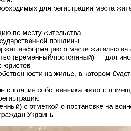
еобходимых для регистрации места жите
цию по месту жительства
государственной пошлины
держит информацию о месте жительства 
ство (временный/постоянный) — для ино
х юристов
обственности на жилье, в котором буде
е согласие собственника жилого помеще
 регистрацию
енный) с отметкой о постановке на вои
граждан Украины