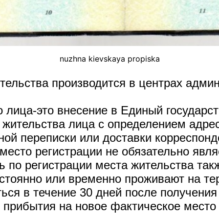
nuzhna kievskaya propiska
тельства производится в центрах админ
о лица-это внесение в Единый государ
е жительства лица с определением адре
ной переписки или доставки корреспонд
место регистрации не обязательно явля
ь по регистрации места жительства так
остоянно или временно проживают на те
ься в течение 30 дней после получени
е прибытия на новое фактическое место