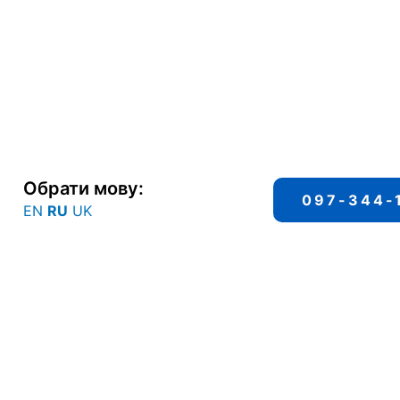
Обрати мову:
097-344-
EN
RU
UK