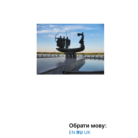
Перейти
к
содержимому
Обрати мову:
EN
RU
UK