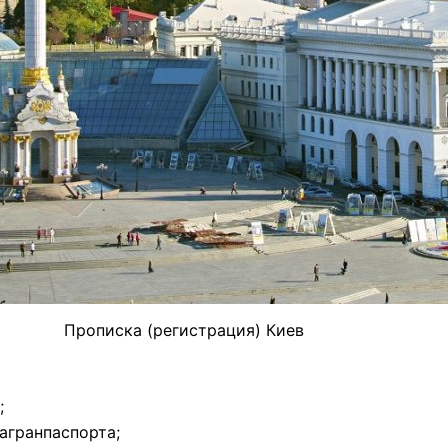
Прописка (регистрация) Киев
;
агранпаспорта;