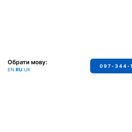
Обрати мову:
097-344-
EN
RU
UK