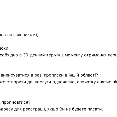
к є не заявником);
иски
еобхідно в 30-денний термін з моменту отримання пер
виписуватися в разі прописки в іншій області?
 створити дві послуги одночасно, спочатку снятие післ
е прописатися?
дресу для реєстрації, якщо Ви не будете писати.