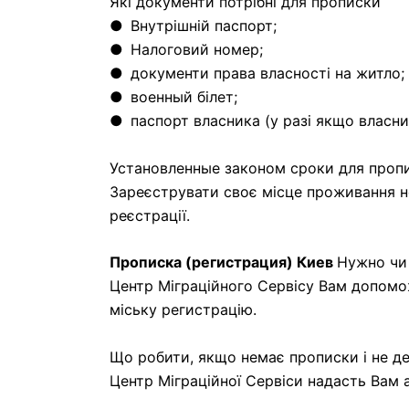
Які документи потрібні для прописки
● Внутрішній паспорт;
● Налоговий номер;
● документи права власності на житло;
● военный білет;
● паспорт власника (у разі якщо власни
Установленные законом сроки для проп
Зареєструвати своє місце проживання н
реєстрації.
Прописка (регистрация) Киев
Нужно чи 
Центр Міграційного Сервісу Вам допоможе
міську регистрацію.
Що робити, якщо немає прописки і не д
Центр Міграційної Сервіси надасть Вам а