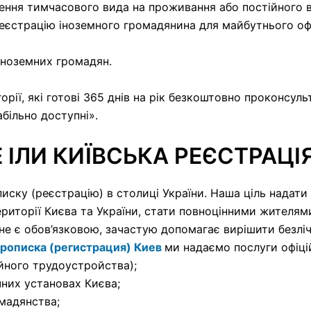
лення тимчасового вида на проживання або постійного 
реєстрацію іноземного громадянина для майбутнього о
іноземних громадян.
рії, які готові 365 днів на рік безкоштовно проконсуль
табільно доступні».
 ІЛИ КИЇВСЬКА РЕЄСТРАЦІ
ку (реєстрацію) в столиці України. Наша ціль надати 
території Києва та України, стати повноцінними жителями
не є обов’язковою, зачастую допомагає вирішити безлі
рописка (регистрация) Киев
ми надаємо послуги офіцій
йного трудоустройства);
чних установах Києва;
мадянства;