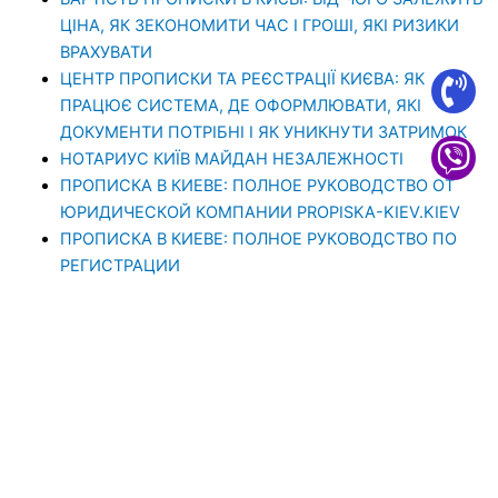
ЦІНА, ЯК ЗЕКОНОМИТИ ЧАС І ГРОШІ, ЯКІ РИЗИКИ
ВРАХУВАТИ
ЦЕНТР ПРОПИСКИ ТА РЕЄСТРАЦІЇ КИЄВА: ЯК
ПРАЦЮЄ СИСТЕМА, ДЕ ОФОРМЛЮВАТИ, ЯКІ
ДОКУМЕНТИ ПОТРІБНІ І ЯК УНИКНУТИ ЗАТРИМОК
НОТАРИУС КИЇВ МАЙДАН НЕЗАЛЕЖНОСТІ
ПРОПИСКА В КИЕВЕ: ПОЛНОЕ РУКОВОДСТВО ОТ
ЮРИДИЧЕСКОЙ КОМПАНИИ PROPISKA-KIEV.KIEV
ПРОПИСКА В КИЕВЕ: ПОЛНОЕ РУКОВОДСТВО ПО
РЕГИСТРАЦИИ
ПРОПИСКА В КИЕВЕ: ПОЛНОЕ РУКОВОДСТВО ПО
ЛЕГАЛЬНОЙ РЕГИСТРАЦИИ В СТОЛИЦЕ И КАК
СЕРВИС «PROPISKA-KIEV.KIEV» ДЕЛАЕТ ЭТО
БЫСТРО И НАДЕЖНО
ПРОПИСКА В КИЄВІ З PROPISKA-KIEV.KIEV: ВАШ
КЛЮЧ ДО СТОЛИЧНИХ МОЖЛИВОСТЕЙ –
ДЕТАЛЬНИЙ ОГЛЯД ПОСЛУГ ТА ПЕРЕВАГ
ПРОПИСКА В КИЕВЕ С ЮРИДИЧЕСКОЙ КОМПАНИЕЙ