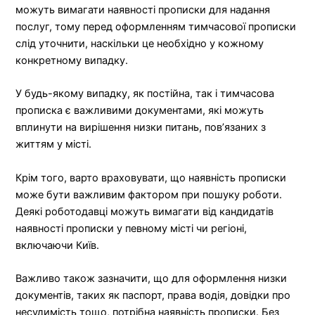
можуть вимагати наявності прописки для надання
послуг, тому перед оформленням тимчасової прописки
слід уточнити, наскільки це необхідно у кожному
конкретному випадку.
У будь-якому випадку, як постійна, так і тимчасова
прописка є важливими документами, які можуть
вплинути на вирішення низки питань, пов’язаних з
життям у місті.
Крім того, варто враховувати, що наявність прописки
може бути важливим фактором при пошуку роботи.
Деякі роботодавці можуть вимагати від кандидатів
наявності прописки у певному місті чи регіоні,
включаючи Київ.
Важливо також зазначити, що для оформлення низки
документів, таких як паспорт, права водія, довідки про
несудимість тощо, потрібна наявність прописки. Без