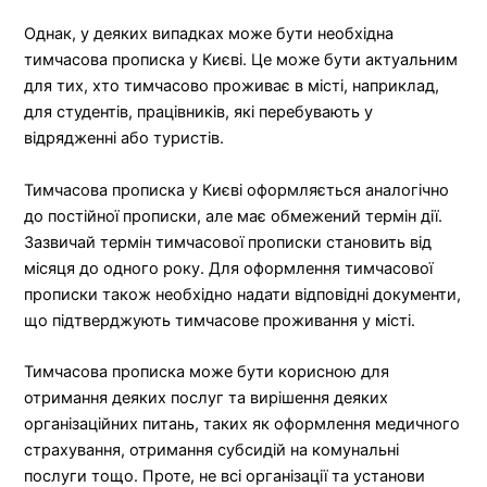
Однак, у деяких випадках може бути необхідна
тимчасова прописка у Києві. Це може бути актуальним
для тих, хто тимчасово проживає в місті, наприклад,
для студентів, працівників, які перебувають у
відрядженні або туристів.
Тимчасова прописка у Києві оформляється аналогічно
до постійної прописки, але має обмежений термін дії.
Зазвичай термін тимчасової прописки становить від
місяця до одного року. Для оформлення тимчасової
прописки також необхідно надати відповідні документи,
що підтверджують тимчасове проживання у місті.
Тимчасова прописка може бути корисною для
отримання деяких послуг та вирішення деяких
організаційних питань, таких як оформлення медичного
страхування, отримання субсидій на комунальні
послуги тощо. Проте, не всі організації та установи