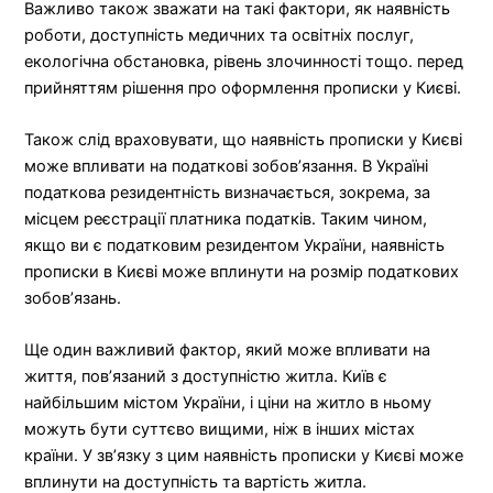
Важливо також зважати на такі фактори, як наявність
роботи, доступність медичних та освітніх послуг,
екологічна обстановка, рівень злочинності тощо. перед
прийняттям рішення про оформлення прописки у Києві.
Також слід враховувати, що наявність прописки у Києві
може впливати на податкові зобов’язання. В Україні
податкова резидентність визначається, зокрема, за
місцем реєстрації платника податків. Таким чином,
якщо ви є податковим резидентом України, наявність
прописки в Києві може вплинути на розмір податкових
зобов’язань.
Ще один важливий фактор, який може впливати на
життя, пов’язаний з доступністю житла. Київ є
найбільшим містом України, і ціни на житло в ньому
можуть бути суттєво вищими, ніж в інших містах
країни. У зв’язку з цим наявність прописки у Києві може
вплинути на доступність та вартість житла.