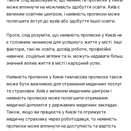
Також слід враховувати, що наявність прописки у Києві
може вплинути на можливість здобуття освіти. Київ є
великим освітнім центром, і наявність прописки може
полегшити вступ до вузів або здобуття іншої освіти.
Проте, слід розуміти, що наявність прописки у Києві не
є головним чинником для успішного життя у місті. Інші
фактори, такі як освіта, досвід роботи, професійні
навички, соціальні зв’язки та ін. можуть надавати більш
значний вплив життя в місті і кар’єрний успіх.
Наявність прописки у Києві тимчасова прописка також
може бути важливою для отримання медичних послуг
та страховки. Київ є великим медичним центром і
наявність прописки може полегшити отримання
медичної допомоги у державних медичних закладах.
Також, якщо ви працюєте у Києві та отримуєте
медичну страховку через роботодавця, то наявність
прописки може вплинути на доступність та вартість