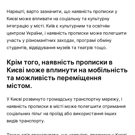
Нарешті, варто зазначити, що наявність прописки у
Києві може впливати на соціальну та культурну
інтеграцію у місті. Київ є культурним та освітнім
центром України, і наявність прописки може полегшити
участь у різноманітних заходах, програмі обміну
студентів, відвідування музеїв та театрів тощо.
Крім того, наявність прописки в
Києві може вплинути на мобільність
та можливість переміщення
містом.
У Києві розвинуто громадську транспортну мережу, і
наявність прописки в місті може полегшити отримання
соціальних пільг на проїзд або використання інших
видів транспорту.