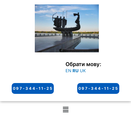
Перейти
к
содержимому
Обрати мову:
EN
RU
UK
097-344-11-25
097-344-11-25
Меню