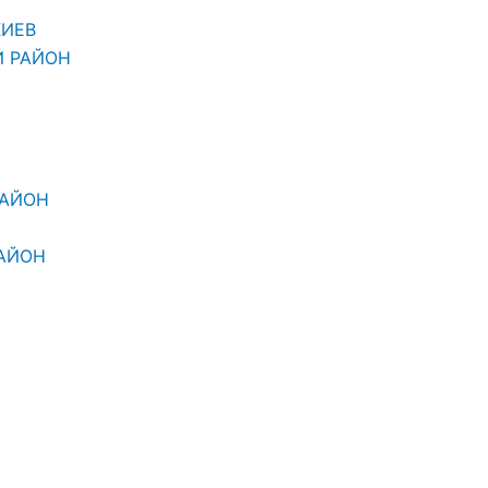
КИЕВ
Й РАЙОН
РАЙОН
АЙОН