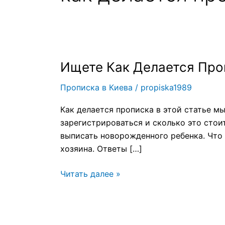
Ищете Как Делается Про
Ищете
Как
Прописка в Киева
/
propiska1989
Делается
Прописка
Как делается прописка в этой статье м
Звоните!
зарегистрироваться и сколько это стои
выписать новорожденного ребенка. Что 
хозяина. Ответы […]
Читать далее »