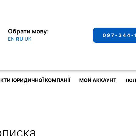
Обрати мову:
097-344-
EN
RU
UK
КТИ ЮРИДИЧНОЇ КОМПАНІЇ
МОЙ АККАУНТ
ПОЛ
описка