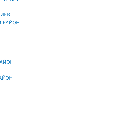
КИЕВ
Й РАЙОН
РАЙОН
АЙОН