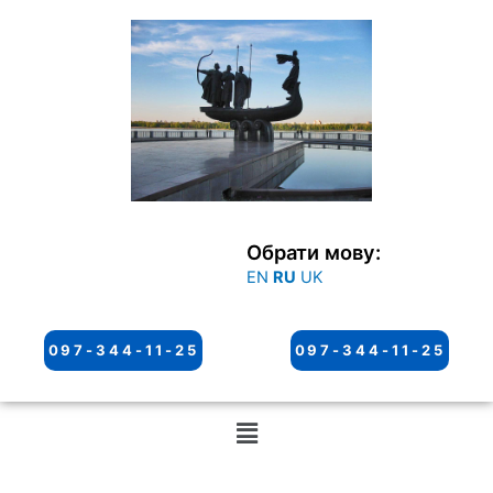
Перейти
к
содержимому
Обрати мову:
EN
RU
UK
097-344-11-25
097-344-11-25
Меню