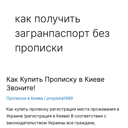
как получить
загранпаспорт без
прописки
Как Купить Прописку в Киеве
Как
Купить
Звоните!
Прописку
Прописка в Киева
/
propiska1989
в
Киеве
Как купить прописку регистрация места проживания в
Звоните!
Украине (регистрация в Киеве) В соответствии с
законодательством Украины все граждане,