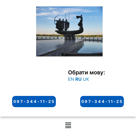
Перейти
к
содержимому
Обрати мову:
EN
RU
UK
097-344-11-25
097-344-11-25
Меню