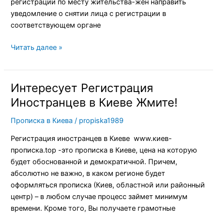
регистрации по месту жительства-жен направить
уведомление о снятии лица с регистрации в
соответствующем органе
Читать далее »
Интересует Регистрация
Интересует
Регистрация
Иностранцев в Киеве Жмите!
Иностранцев
Прописка в Киева
/
propiska1989
в
Киеве
Регистрация иностранцев в Киеве www.киев-
Жмите!
прописка.top -это прописка в Киеве, цена на которую
будет обоснованной и демократичной. Причем,
абсолютно не важно, в каком регионе будет
оформляться прописка (Киев, областной или районный
центр) – в любом случае процесс займет минимум
времени. Кроме того, Вы получаете грамотные