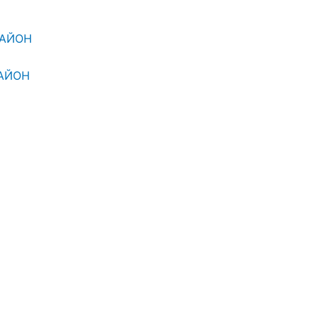
РАЙОН
АЙОН
ТЕЛЬСТВА
 1000 ГРН
УГА, ЦЕЛЬЮ КОТОРОЙ ЯВЛЯЕТСЯ РЕГИСТРАЦИЯ
НИЯ