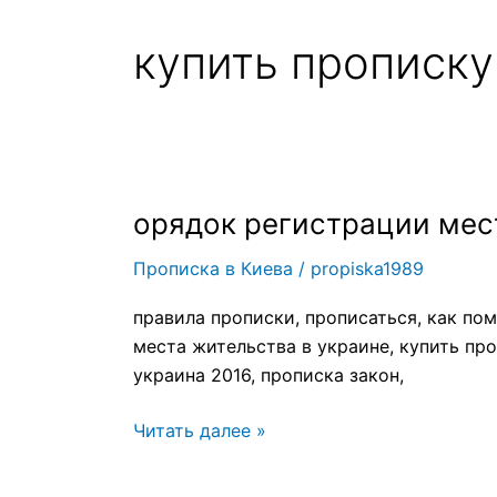
купить прописку
орядок регистрации мест
орядок
регистрации
Прописка в Киева
/
propiska1989
места
жительства
правила прописки, прописаться, как по
в
места жительства в украине, купить пр
украине,
украина 2016, прописка закон,
Читать далее »