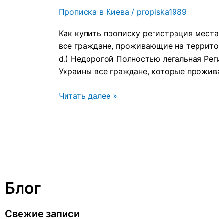
Купить
Прописка в Киева
/
propiska1989
Прописку
в
Как купить прописку регистрация места
Киеве
все граждане, проживающие на территор
Звоните!
d.) Недорогой Полностью легальная Ре
Украины все граждане, которые прожив
Читать далее »
Блог
Свежие записи