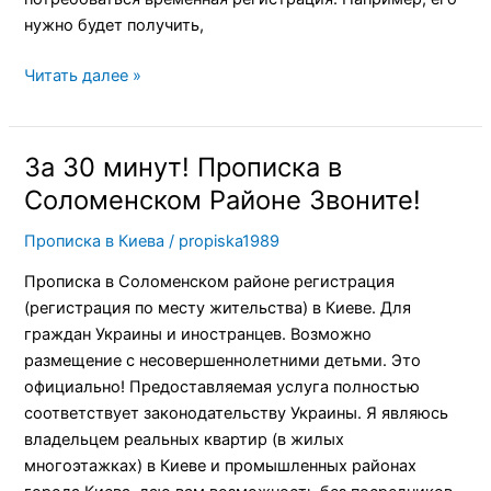
нужно будет получить,
Читать далее »
За 30 минут! Прописка в
За
30
Соломенском Районе Звоните!
минут!
Прописка в Киева
/
propiska1989
Прописка
в
Прописка в Соломенском районе регистрация
Соломенском
(регистрация по месту жительства) в Киеве. Для
Районе
граждан Украины и иностранцев. Возможно
Звоните!
размещение с несовершеннолетними детьми. Это
официально! Предоставляемая услуга полностью
соответствует законодательству Украины. Я являюсь
владельцем реальных квартир (в жилых
многоэтажках) в Киеве и промышленных районах