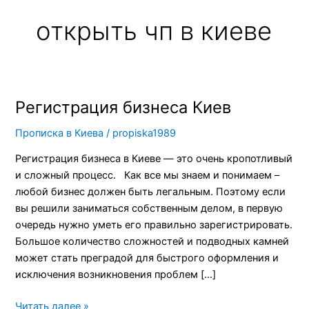
открыть чп в киеве
Регистрация бизнеса Киев
Регистрация
бизнеса
Прописка в Киева
/
propiska1989
Киев
Регистрация бизнеса в Киеве — это очень кропотливый
и сложный процесс. Как все мы знаем и понимаем –
любой бизнес должен быть легальным. Поэтому если
вы решили заниматься собственным делом, в первую
очередь нужно уметь его правильно зарегистрировать.
Большое количество сложностей и подводных камней
может стать преградой для быстрого оформления и
исключения возникновения проблем […]
Читать далее »