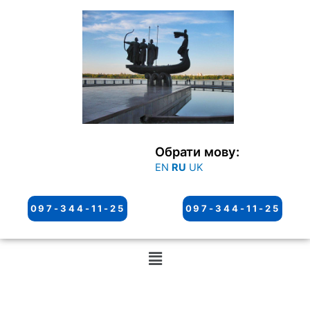
Перейти
к
содержимому
Обрати мову:
EN
RU
UK
097-344-11-25
097-344-11-25
Меню