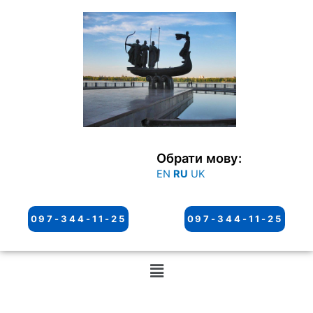
Перейти
к
содержимому
Обрати мову:
EN
RU
UK
097-344-11-25
097-344-11-25
Меню