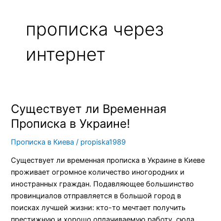
прописка через
интернет
Существует ли Временная
Существует
ли
Прописка в Украине!
Временная
Прописка в Киева
/
propiska1989
Прописка
в
Существует ли временная прописка в Украине в Киеве
Украине!
проживает огромное количество иногородних и
иностранных граждан. Подавляющее большинство
провинциалов отправляется в большой город в
поисках лучшей жизни: кто-то мечтает получить
престижную и хорошо оплачиваемую работу, сюда