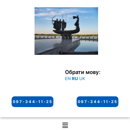
Перейти
к
содержимому
Обрати мову:
EN
RU
UK
097-344-11-25
097-344-11-25
Меню