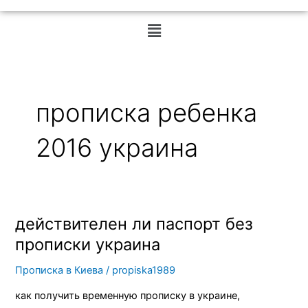
Меню
прописка ребенка
2016 украина
действителен ли паспорт без
действителен
ли
прописки украина
паспорт
Прописка в Киева
/
propiska1989
без
прописки
как получить временную прописку в украине,
украина