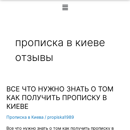
Меню
прописка в киеве
отзывы
ВСЕ ЧТО НУЖНО ЗНАТЬ О ТОМ
ВСЕ
ЧТО
КАК ПОЛУЧИТЬ ПРОПИСКУ В
НУЖНО
КИЕВЕ
ЗНАТЬ
О
Прописка в Киева
/
propiska1989
ТОМ
Все что нужно знать о том как получить прописку в
КАК