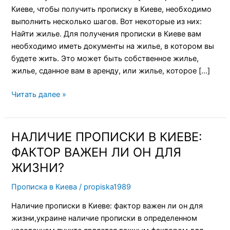
Киеве, чтобы получить прописку в Киеве, необходимо
ПОЛУЧИТЬ
выполнить несколько шагов. Вот некоторые из них:
ПРОПИСКУ
Найти жилье. Для получения прописки в Киеве вам
В
необходимо иметь документы на жилье, в котором вы
КИЕВЕ
будете жить. Это может быть собственное жилье,
жилье, сданное вам в аренду, или жилье, которое […]
Читать далее »
НАЛИЧИЕ ПРОПИСКИ В КИЕВЕ:
НАЛИЧИЕ
ПРОПИСКИ
ФАКТОР ВАЖЕН ЛИ ОН ДЛЯ
В
ЖИЗНИ?
КИЕВЕ:
ФАКТОР
Прописка в Киева
/
propiska1989
ВАЖЕН
Наличие прописки в Киеве: фактор важен ли он для
ЛИ
жизни,украине наличие прописки в определенном
ОН