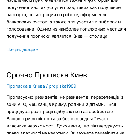
населенном пункте является важным фактором для
ДЛЯ
получения многих услуг и прав, таких как получение
ЖИЗНИ?
паспорта, регистрация на работе, оформление
банковских счетов, а также для участия в выборах и
голосовании. Одним из наиболее популярных мест для
получения прописки является Киев — столица
Читать далее »
Срочно Прописка Киев
Срочно
Прописка
Прописка в Киева
/
propiska1989
Киев
Прописуємо резидентів, не резидентів, переселенців із
зони АТО, мешканців Криму, родини із дітьми. Вся
процедура реєстрації відбувається за особистою
Вашою присутністю та за безпосередньої участі
власника нерухомості. Документи, що підтверджують
право власності на квартиру, Ви можете перевірити на