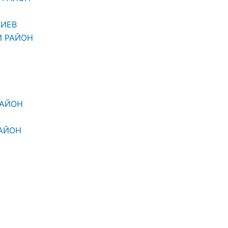
КИЕВ
Й РАЙОН
РАЙОН
АЙОН