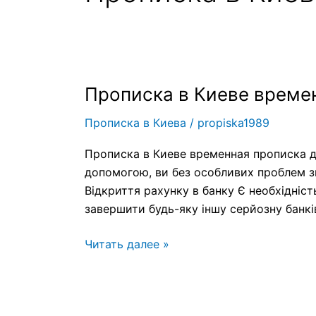
Прописка в Киеве време
Прописка
в
Прописка в Киева
/
propiska1989
Киеве
временная
Прописка в Киеве временная прописка д
прописка
допомогою, ви без особливих проблем з
Відкриття рахунку в банку Є необхідніс
завершити будь-яку іншу серйозну банкі
Читать далее »