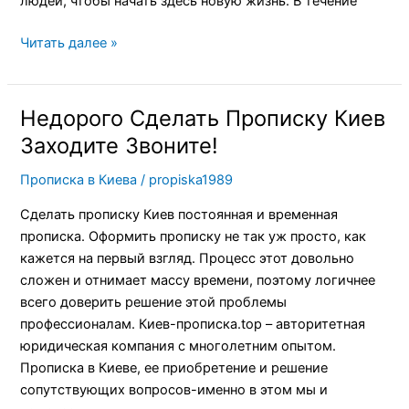
людей, чтобы начать здесь новую жизнь. В течение
Читать далее »
Недорого Сделать Прописку Киев
Недорого
Сделать
Заходите Звоните!
Прописку
Прописка в Киева
/
propiska1989
Киев
Заходите
Сделать прописку Киев постоянная и временная
Звоните!
прописка. Оформить прописку не так уж просто, как
кажется на первый взгляд. Процесс этот довольно
сложен и отнимает массу времени, поэтому логичнее
всего доверить решение этой проблемы
профессионалам. Киев-прописка.top – авторитетная
юридическая компания с многолетним опытом.
Прописка в Киеве, ее приобретение и решение
сопутствующих вопросов-именно в этом мы и