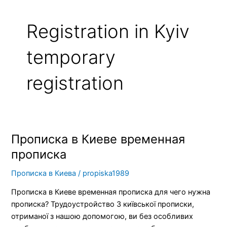
Registration in Kyiv
temporary
registration
Прописка в Киеве временная
Прописка
в
прописка
Киеве
Прописка в Киева
/
propiska1989
временная
прописка
Прописка в Киеве временная прописка для чего нужна
прописка? Трудоустройство З київської прописки,
отриманої з нашою допомогою, ви без особливих