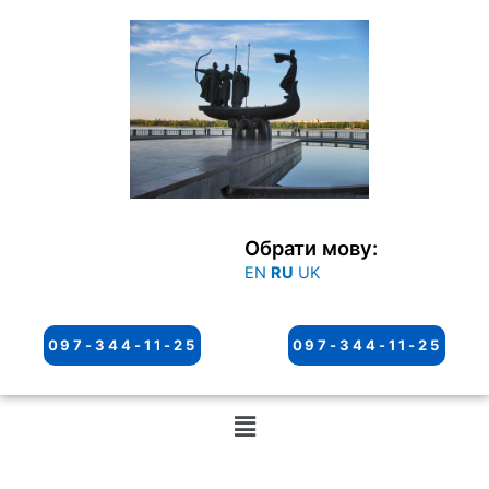
Перейти
к
содержимому
Обрати мову:
EN
RU
UK
097-344-11-25
097-344-11-25
Меню