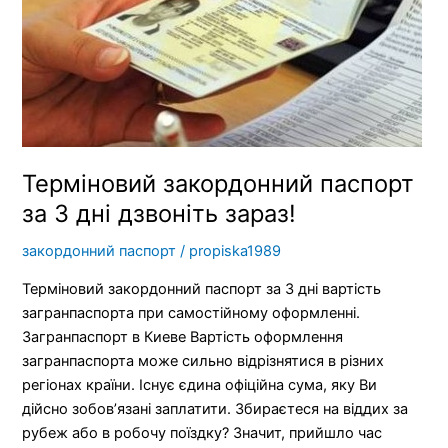
дзвоніть
зараз!
Терміновий закордонний паспорт
за 3 дні дзвоніть зараз!
закордонний паспорт
/
propiska1989
Терміновий закордонний паспорт за 3 дні вартість
загранпаспорта при самостійному оформленні.
Загранпаспорт в Киеве Вартість оформлення
загранпаспорта може сильно відрізнятися в різних
регіонах країни. Існує єдина офіційна сума, яку Ви
дійсно зобов’язані заплатити. Збираєтеся на віддих за
рубеж або в робочу поїздку? Значит, прийшло час