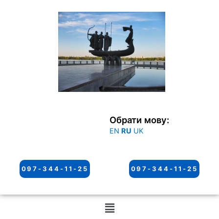
Перейти
к
содержимому
Обрати мову:
EN
RU
UK
097-344-11-25
097-344-11-25
Меню