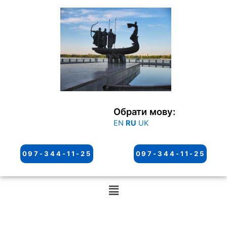
Перейти
к
содержимому
Обрати мову:
EN
RU
UK
097-344-11-25
097-344-11-25
Меню