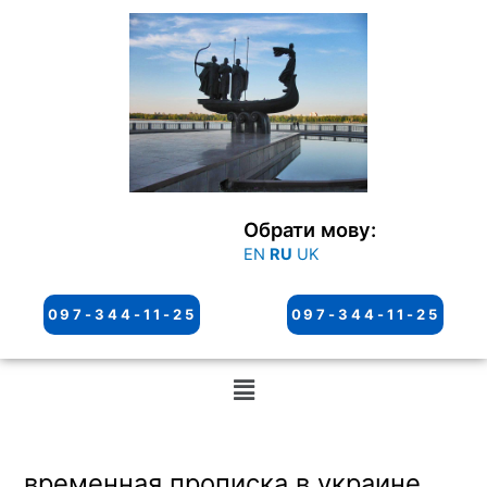
Перейти
к
содержимому
Обрати мову:
EN
RU
UK
097-344-11-25
097-344-11-25
Меню
временная прописка в украине