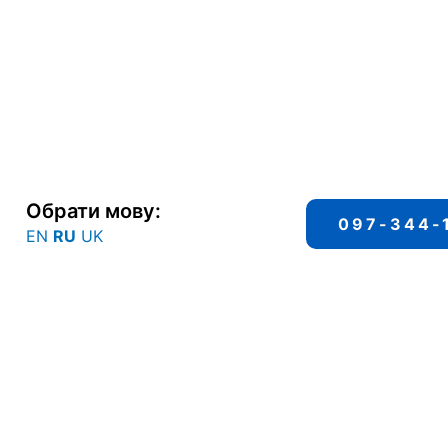
Обрати мову:
097-344-
EN
RU
UK