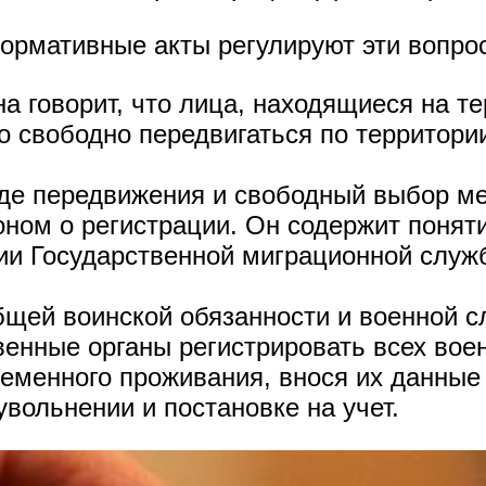
нормативные акты регулируют эти вопро
а говорит, что лица, находящиеся на т
о свободно передвигаться по территори
де передвижения и свободный выбор ме
ном о регистрации. Он содержит понятие 
ии Государственной миграционной служб
бщей воинской обязанности и военной с
твенные органы регистрировать всех во
еменного проживания, внося их данные
вольнении и постановке на учет.