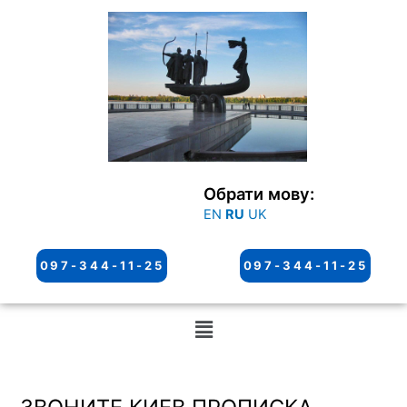
Перейти
к
содержимому
Обрати мову:
EN
RU
UK
097-344-11-25
097-344-11-25
Меню