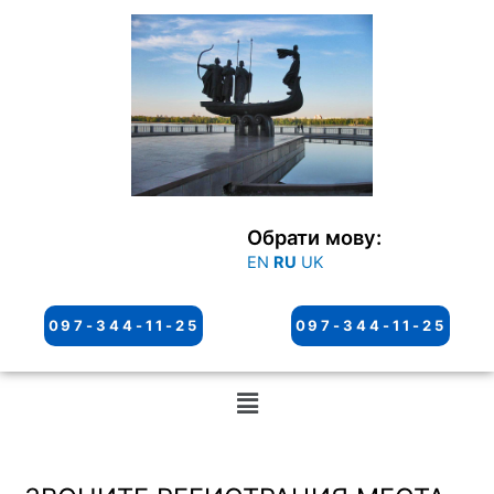
Перейти
к
содержимому
Обрати мову:
EN
RU
UK
097-344-11-25
097-344-11-25
Меню