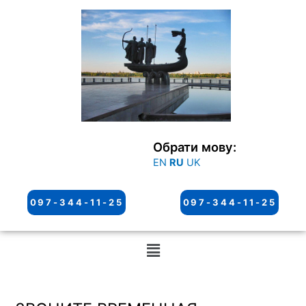
Перейти
к
содержимому
Обрати мову:
EN
RU
UK
097-344-11-25
097-344-11-25
Меню