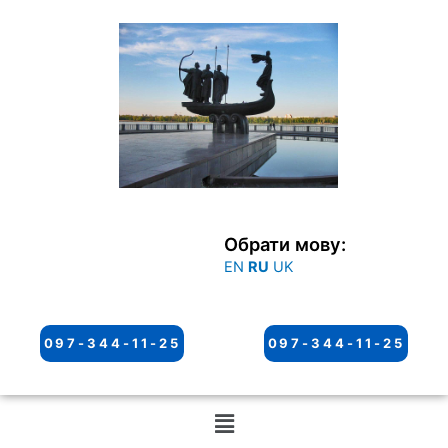
Перейти
к
содержимому
Обрати мову:
EN
RU
UK
097-344-11-25
097-344-11-25
Меню