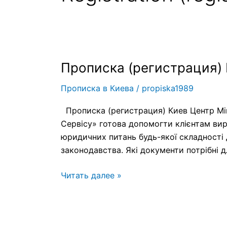
Прописка (регистрация)
Прописка
(регистрация)
Прописка в Киева
/
propiska1989
Киев
Прописка (регистрация) Киев Центр Міг
Сервісу» готова допомогти клієнтам ви
юридичних питань будь-якої складності д
законодавства. Які документи потрібні 
Читать далее »