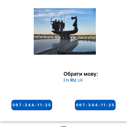
Перейти
к
содержимому
Обрати мову:
EN
RU
UK
097-344-11-25
097-344-11-25
Меню