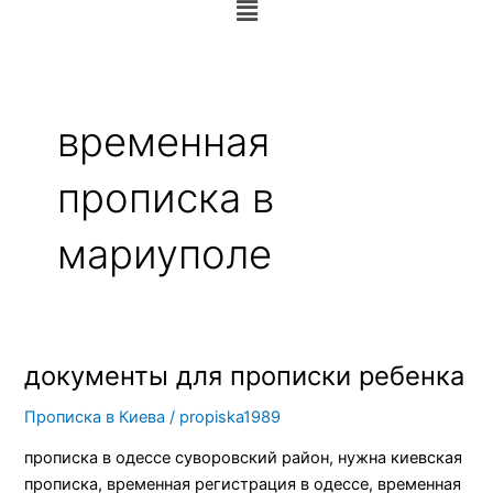
Меню
временная
прописка в
мариуполе
документы для прописки ребенка
документы
для
Прописка в Киева
/
propiska1989
прописки
ребенка
прописка в одессе суворовский район, нужна киевская
прописка, временная регистрация в одессе, временная